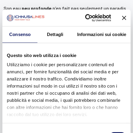
Son eau
peu profonde
n’en fait pas seulement un paradis
pour les surfeurs et parmi ces vagues il y a beaucoup
d’enfants qui jouent et rassurés par des conditions sans
danger ; cela en fait également une destination pour les
familles et les moins sportifs qui peuvent profiter de
Consenso
Dettagli
Informazioni sui cookie
couchers de soleil poétiques à l’abri du vent.
Évidemment, il ne manque pas de boutiques pour louer du
Questo sito web utilizza i cookie
matériel, une école de planche à voile et de voile, ainsi que
Utilizziamo i cookie per personalizzare contenuti ed
des bars, des restaurants et des campings. Le parking est
pratique et payant (un euro les trois premières heures et
annunci, per fornire funzionalità dei social media e per
0,50 euro les heures suivantes ; 0,50 euro pour les motos).
analizzare il nostro traffico. Condividiamo inoltre
informazioni sul modo in cui utilizzi il nostro sito con i
Une fois arrivé à Porto Pollo, ne manquez pas l’occasion
nostri partner che si occupano di analisi dei dati web,
d’explorer les 18 hectares du paradis naturaliste d’
Isola dei
pubblicità e social media, i quali potrebbero combinarle
Gabbiani
, sinon vous ne vous le pardonnerez pas
con altre informazioni che hai fornito loro o che hanno
facilement !
raccolto dal tuo utilizzo dei loro servizi.
Selezione