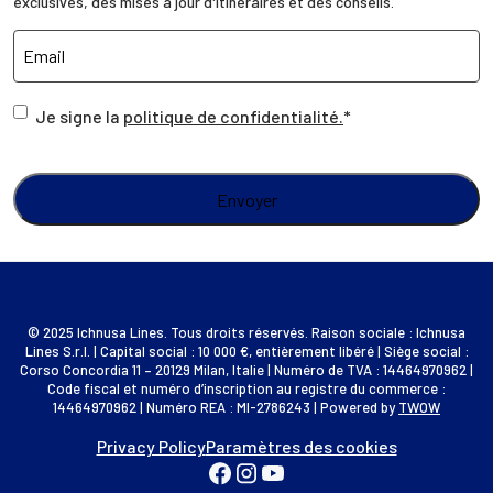
exclusives, des mises à jour d'itinéraires et des conseils.
Je signe la
politique de confidentialité.
*
© 2025 Ichnusa Lines. Tous droits réservés. Raison sociale : Ichnusa
Lines S.r.l. | Capital social : 10 000 €, entièrement libéré | Siège social :
Corso Concordia 11 – 20129 Milan, Italie | Numéro de TVA : 14464970962 |
Code fiscal et numéro d’inscription au registre du commerce :
14464970962 | Numéro REA : MI-2786243 | Powered by
TWOW
Privacy Policy
Paramètres des cookies