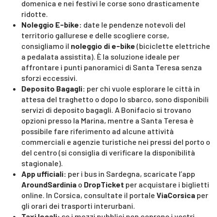
domenica e nei festivi le corse sono drasticamente
ridotte.
Noleggio E-bike:
date le pendenze notevoli del
territorio gallurese e delle scogliere corse,
consigliamo il
noleggio di e-bike
(biciclette elettriche
a pedalata assistita). È la soluzione ideale per
affrontare i punti panoramici di Santa Teresa senza
sforzi eccessivi.
Deposito Bagagli:
per chi vuole esplorare le città in
attesa del traghetto o dopo lo sbarco, sono disponibili
servizi di deposito bagagli. A Bonifacio si trovano
opzioni presso la Marina, mentre a Santa Teresa è
possibile fare riferimento ad alcune attività
commerciali e agenzie turistiche nei pressi del porto o
del centro (si consiglia di verificare la disponibilità
stagionale).
App ufficiali:
per i bus in Sardegna, scaricate l’app
AroundSardinia
o
DropTicket
per acquistare i biglietti
online. In Corsica, consultate il portale
ViaCorsica
per
gli orari dei trasporti interurbani.
Taxi locali:
se i mezzi pubblici non coprono i vostri