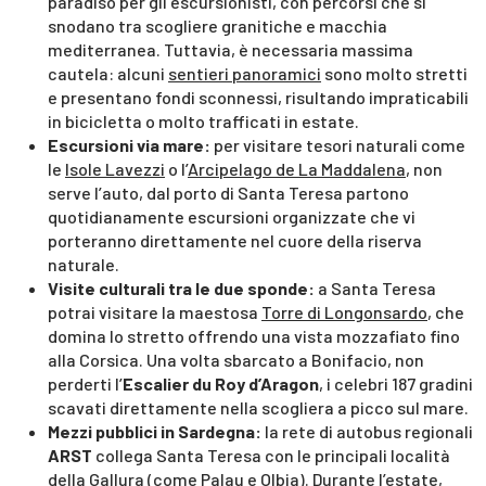
paradiso per gli escursionisti, con percorsi che si
snodano tra scogliere granitiche e macchia
mediterranea. Tuttavia, è necessaria massima
cautela: alcuni
sentieri panoramici
sono molto stretti
e presentano fondi sconnessi, risultando impraticabili
in bicicletta o molto trafficati in estate.
Escursioni via mare:
per visitare tesori naturali come
le
Isole Lavezzi
o l’
Arcipelago de La Maddalena
, non
serve l’auto, dal porto di Santa Teresa partono
quotidianamente escursioni organizzate che vi
porteranno direttamente nel cuore della riserva
naturale.
Visite culturali tra le due sponde:
a Santa Teresa
potrai visitare la maestosa
Torre di Longonsardo
, che
domina lo stretto offrendo una vista mozzafiato fino
alla Corsica. Una volta sbarcato a Bonifacio, non
perderti l’
Escalier du Roy d’Aragon
, i celebri 187 gradini
scavati direttamente nella scogliera a picco sul mare.
Mezzi pubblici in Sardegna:
la rete di autobus regionali
ARST
collega Santa Teresa con le principali località
della Gallura (come Palau e Olbia). Durante l’estate,