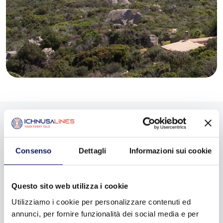
Corsica senza macchina:
Consenso
Dettagli
Informazioni sui cookie
Bonifacio a piedi tra cittadella e
sentieri
Questo sito web utilizza i cookie
Utilizziamo i cookie per personalizzare contenuti ed
Attraversando le Bocche di Bonifacio, si scopre che la
annunci, per fornire funzionalità dei social media e per
Corsica senza macchina
offre un fascino unico. Una volta