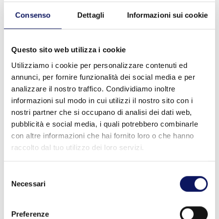
Il trattamento dei Suoi dati potrà avvenire solo a
Consenso
Dettagli
Informazioni sui cookie
fronte di un Suo espresso consenso che potrà essere
da Lei revocato in qualsiasi momento inviando una
comunicazione al seguente indirizzo
Questo sito web utilizza i cookie
mail:
info@ichnusalines.com
.La revoca del consenso
non pregiudica la liceità del trattamento effettuato
Utilizziamo i cookie per personalizzare contenuti ed
prima di tale revoca.
annunci, per fornire funzionalità dei social media e per
Non sussiste alcun obbligo legale e/o contrattuale che
analizzare il nostro traffico. Condividiamo inoltre
Le impone di fornirci i Suoi dati personali. La mancata
informazioni sul modo in cui utilizzi il nostro sito con i
comunicazione in tutto e/o in parte potrà dar luogo
nostri partner che si occupano di analisi dei dati web,
all’impossibilità da parte della nostra società di
pubblicità e social media, i quali potrebbero combinarle
fornirle le informazioni di cui al precedente art. 2.
con altre informazioni che hai fornito loro o che hanno
I Suoi dati personali, per le finalità di cui all’art. 2,
raccolto dal tuo utilizzo dei loro servizi.
saranno comunicati alla società, che gestisce
l’applicativo utilizzato per l’invio tramite e-mail delle
informazioni commerciali, newsletter ed eventi
Selezione
riguardanti le attività e i prodotti della nostra società.
Necessari
del
A Lei spettano i seguenti diritti:
consenso
di chiedere al titolare del trattamento l’accesso
ai dati personali (Art. 15 GDPR) e la rettifica (Art. 16
Preferenze