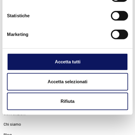
GDPR) o la cancellazione (Art. 17 GDPR) degli stessi
o la limitazione del trattamento che lo
Statistiche
riguardano (art. 18 GDPR);
di opporsi al loro trattamento (Art. 21 GDPR), oltre
al diritto alla portabilità dei dati (Art. 20 GDPR);
Marketing
di proporre reclamo al Garante della Privacy.
Genova Trasporti Marittimi S.r.l.
Accetta tutti
Accetta selezionati
Azienda
Rifiuta
Convenzioni
Chi siamo
Blog